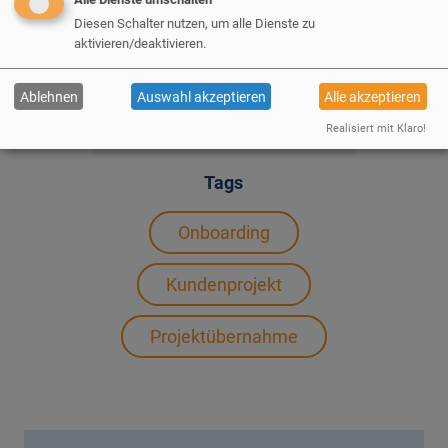
Diesen Schalter nutzen, um alle Dienste zu
Bis zu diesem Punkt bleibt alles kostenfrei. So
aktivieren/deaktivieren.
behalten Sie vor und nach der Projektübernahme
durch erdfisch die volle Kostenkonrolle.
Ablehnen
Auswahl akzeptieren
Alle akzeptieren
Realisiert mit Klaro!
Tags
Onboarding
Kundenprojekt
Projektübernahme