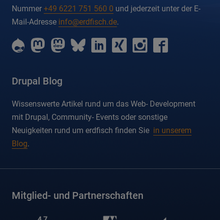
Nummer
+49 6221 751 560 0
und jederzeit unter der E-
Mail-Adresse
info@erdfisch.de
.
erdfisch
erdfisch
erdfisch
erdfisch
erdfisch
erdfisch
erdfisch
erdfisch
on
on
on
on
on
on
on
on
drupal
mastodon
mastodon-
bluesky
linkedin
xing
instagram
facebook
dev
Drupal Blog
Wissenswerte Artikel rund um das Web- Development
mit Drupal, Community- Events oder sonstige
Neuigkeiten rund um erdfisch finden Sie
in unserem
Blog
.
Mitglied- und Partnerschaften