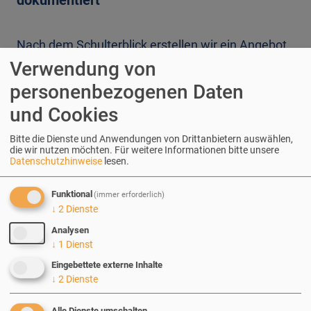
dokumentiert
Nach dem Schulterblick erstellen wir ein Angebot,
das
Verwendung von
personenbezogenen Daten
allgemeine organisatorische
und Cookies
Rahmenbedingungen,
Bitte die Dienste und Anwendungen von Drittanbietern auswählen,
die wir nutzen möchten.
Für weitere Informationen bitte unsere
das erforderliche Investment für die im
Datenschutzhinweise
lesen.
Prozess identifizierten Aufgaben,
Funktional
(immer erforderlich)
Ihre ULF-Pauschale für Wartung & Betrieb
↓
2
Dienste
Analysen
sowie die Stundensätze für Betreuung und
↓
1
Dienst
Weiterentwicklung
Eingebettete externe Inhalte
↓
2
Dienste
enthält.
Alle Dienste umschalten