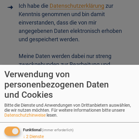
Ich habe die
Datenschutzerklärung
zur
Kenntnis genommen und bin damit
einverstanden, dass die von mir
angegebenen Daten elektronisch erhoben
und gespeichert werden.
Meine Daten werden dabei nur streng
zweckgebunden zur Bearbeitung und
Verwendung von
Beantwortung meiner Anfrage benutzt.
personenbezogenen Daten
und Cookies
Mit dem Absenden des Kontaktformulars
erkläre ich mich mit der Verarbeitung
Bitte die Dienste und Anwendungen von Drittanbietern auswählen,
die wir nutzen möchten.
Für weitere Informationen bitte unsere
einverstanden.
Datenschutzhinweise
lesen.
Absenden
Funktional
(immer erforderlich)
↓
2
Dienste