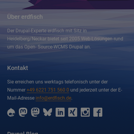
Über erdfisch
Der Drupal-Experte erdfisch mit Sitz in
Heidelberg/Neckar bietet seit 2005 Web-Lösungen rund
um das Open- Source-WCMS Drupal an.
Kontakt
Sie erreichen uns werktags telefonisch unter der
Nummer
+49 6221 751 560 0
und jederzeit unter der E-
Mail-Adresse
info@erdfisch.de
.
erdfisch
erdfisch
erdfisch
erdfisch
erdfisch
erdfisch
erdfisch
erdfisch
on
on
on
on
on
on
on
on
drupal
mastodon
mastodon-
bluesky
linkedin
xing
instagram
facebook
dev
Drupal Blog