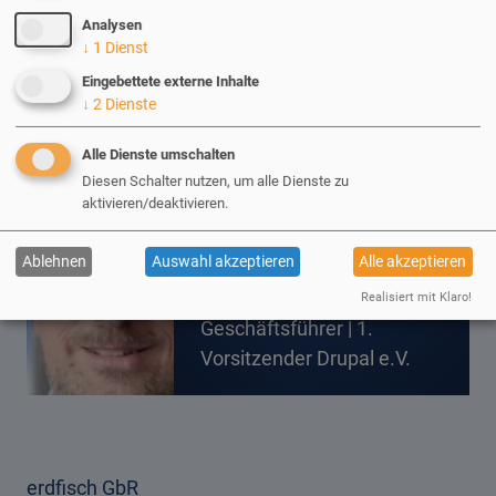
Analysen
↓
1
Dienst
Eingebettete externe Inhalte
↓
2
Dienste
Ihr Ansprechpartner
Alle Dienste umschalten
Diesen Schalter nutzen, um alle Dienste zu
Frank Holldorff
aktivieren/deaktivieren.
Ablehnen
Auswahl akzeptieren
Alle akzeptieren
Business Development |
Marketing |
Realisiert mit Klaro!
Geschäftsführer | 1.
Vorsitzender Drupal e.V.
erdfisch GbR