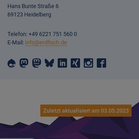
Hans Bunte Straße 6
69123 Heidelberg
Telefon: +49 6221 751 560 0
E-Mail:
info@erdfisch.de
erdfisch
erdfisch
erdfisch
erdfisch
erdfisch
erdfisch
erdfisch
erdfisch
on
on
on
on
on
on
on
on
drupal
mastodon
mastodon-
bluesky
linkedin
xing
instagram
facebook
dev
Zuletzt aktualisiert am 03.05.2023