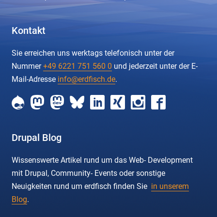
Kontakt
Sie erreichen uns werktags telefonisch unter der
Nummer
+49 6221 751 560 0
und jederzeit unter der E-
Mail-Adresse
info@erdfisch.de
.
erdfisch
erdfisch
erdfisch
erdfisch
erdfisch
erdfisch
erdfisch
erdfisch
on
on
on
on
on
on
on
on
drupal
mastodon
mastodon-
bluesky
linkedin
xing
instagram
facebook
dev
Drupal Blog
Wissenswerte Artikel rund um das Web- Development
mit Drupal, Community- Events oder sonstige
Neuigkeiten rund um erdfisch finden Sie
in unserem
Blog
.