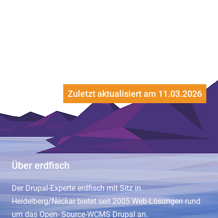
Zuletzt aktualisiert am 11.03.2026
Über erdfisch
Der Drupal-Experte erdfisch mit Sitz in
Heidelberg/Neckar bietet seit 2005 Web-Lösungen rund
um das Open- Source-WCMS Drupal an.