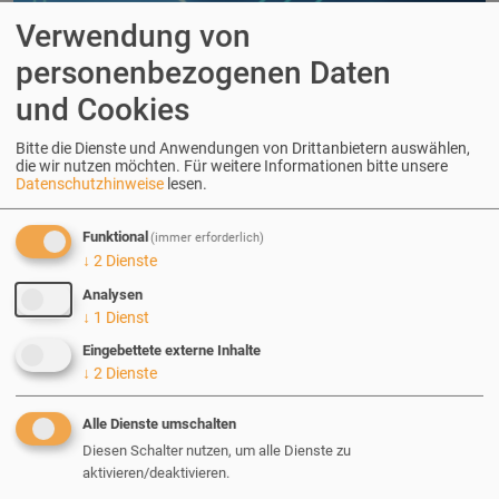
Verwendung von
personenbezogenen Daten
und Cookies
Bitte die Dienste und Anwendungen von Drittanbietern auswählen,
die wir nutzen möchten.
Für weitere Informationen bitte unsere
Datenschutzhinweise
lesen.
Funktional
(immer erforderlich)
04.02.2026
| Henjo Völker
↓
2
Dienste
Analysen
Die Bedeutung von Drupal
↓
1
Dienst
Eingebettete externe Inhalte
Sicherheitsupdates: ein Rumpf ohne
↓
2
Dienste
Leck
Alle Dienste umschalten
Diesen Schalter nutzen, um alle Dienste zu
W
as sind Drupal Sicherheitsupdates? Wann
aktivieren/deaktivieren.
erscheinen sie und wie kann man sie installieren?