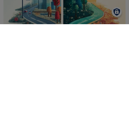
06.11.2025
| Frank Holldorff
Drupal aktuell halten:
Entscheidungshilfe für die richtige
Wartung
M
anuelle Pflege oder automatisierte Prozesse?
Wir zeigen Ihnen, welche Optionen der Drupal-