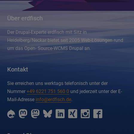
Über erdfisch
Der Drupal-Experte erdfisch mit Sitz in
Heidelberg/Neckar bietet seit 2005 Web-Lösungen rund
um das Open- Source-WCMS Drupal an.
Kontakt
Sie erreichen uns werktags telefonisch unter der
Nummer
+49 6221 751 560 0
und jederzeit unter der E-
Mail-Adresse
info@erdfisch.de
.
erdfisch
erdfisch
erdfisch
erdfisch
erdfisch
erdfisch
erdfisch
erdfisch
on
on
on
on
on
on
on
on
drupal
mastodon
mastodon-
bluesky
linkedin
xing
instagram
facebook
dev