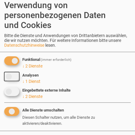
Verwendung von
Umsetzung
personenbezogenen Daten
und Cookies
Drupal-Entwicklung: sauber,
Bitte die Dienste und Anwendungen von Drittanbietern auswählen,
die wir nutzen möchten.
Für weitere Informationen bitte unsere
skalierfähig und langfristig tragfähig
Datenschutzhinweise
lesen.
Funktional
(immer erforderlich)
↓
2
Dienste
Analysen
↓
1
Dienst
Eingebettete externe Inhalte
↓
2
Dienste
Alle Dienste umschalten
Diesen Schalter nutzen, um alle Dienste zu
aktivieren/deaktivieren.
©
2026 erdfisch / AI generated