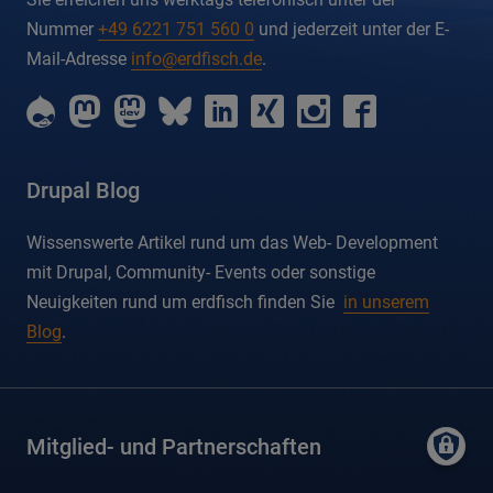
Nummer
+49 6221 751 560 0
und jederzeit unter der E-
Mail-Adresse
info@erdfisch.de
.
erdfisch
erdfisch
erdfisch
erdfisch
erdfisch
erdfisch
erdfisch
erdfisch
on
on
on
on
on
on
on
on
drupal
mastodon
mastodon-
bluesky
linkedin
xing
instagram
facebook
dev
Drupal Blog
Wissenswerte Artikel rund um das Web- Development
mit Drupal, Community- Events oder sonstige
Neuigkeiten rund um erdfisch finden Sie
in unserem
Blog
.
Mitglied- und Partnerschaften