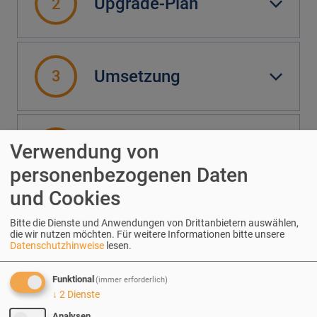
Upgrade-Plan
2
Umsetzung
3
Qualitätssicherung
Verwendung von
4
personenbezogenen Daten
und Cookies
Go-Live
5
Bitte die Dienste und Anwendungen von Drittanbietern auswählen,
die wir nutzen möchten.
Für weitere Informationen bitte unsere
Datenschutzhinweise
lesen.
Funktional
(immer erforderlich)
↓
2
Dienste
Analysen