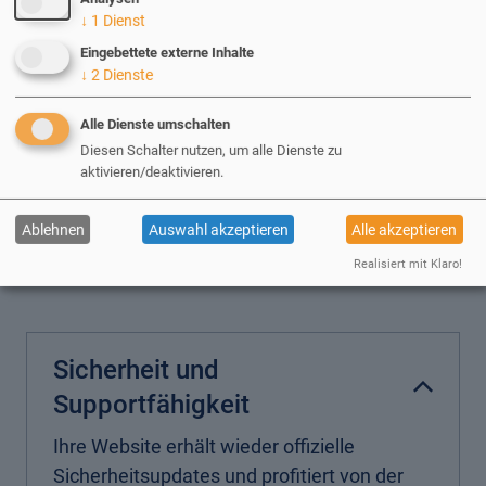
↓
1
Dienst
Eingebettete externe Inhalte
↓
2
Dienste
Alle Dienste umschalten
Ihre Vorteile bei einem
Diesen Schalter nutzen, um alle Dienste zu
aktivieren/deaktivieren.
Upgrade
Ablehnen
Auswahl akzeptieren
Alle akzeptieren
Realisiert mit Klaro!
Mehr als nur eine neue Zahl
Sicherheit und
Supportfähigkeit
Ihre Website erhält wieder offizielle
Sicherheitsupdates und profitiert von der