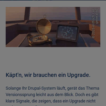
2
0
2
6
e
r
d
f
i
s
c
h
/
A
I
g
e
n
e
r
a
t
e
d
©
Käpt'n, wir brauchen ein Upgrade.
Solange Ihr Drupal-System läuft, gerät das Thema
Versionssprung leicht aus dem Blick. Doch es gibt
klare Signale, die zeigen, dass ein Upgrade nicht