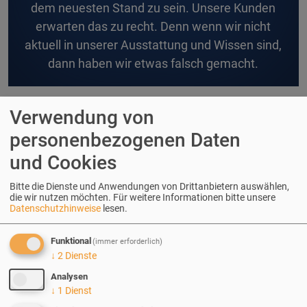
dem neuesten Stand zu sein. Unsere Kunden
erwarten das zu recht. Denn wenn wir nicht
aktuell in unserer Ausstattung und Wissen sind,
dann haben wir etwas falsch gemacht.
Verwendung von
personenbezogenen Daten
und Cookies
Bitte die Dienste und Anwendungen von Drittanbietern auswählen,
die wir nutzen möchten.
Für weitere Informationen bitte unsere
Datenschutzhinweise
lesen.
Funktional
(immer erforderlich)
Über erdfisch
↓
2
Dienste
Analysen
Der Drupal-Experte erdfisch mit Sitz in
↓
1
Dienst
Heidelberg/Neckar bietet seit 2005 Web-Lösungen rund