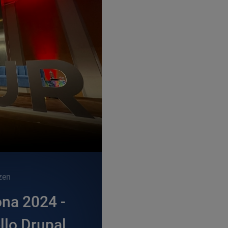
zen
ona 2024 -
llo Drupal