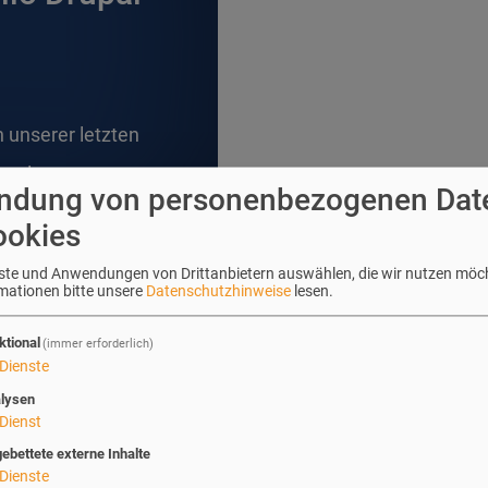
 unserer letzten
arcelona.
ndung von personenbezogenen Dat
ookies
enste und Anwendungen von Drittanbietern auswählen, die wir nutzen möc
rmationen bitte unsere
Datenschutzhinweise
lesen.
ktional
(immer erforderlich)
Dienste
lysen
Dienst
gebettete externe Inhalte
Dienste