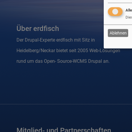
All
Die
Über erdfisch
Ablehnen
Der Drupal-Experte erdfisch mit Sitz in
Heidelberg/Neckar bietet seit 2005 Web-Lösungen
rund um das Open- Source-WCMS Drupal an.
Mitglied- und Partnerschaften