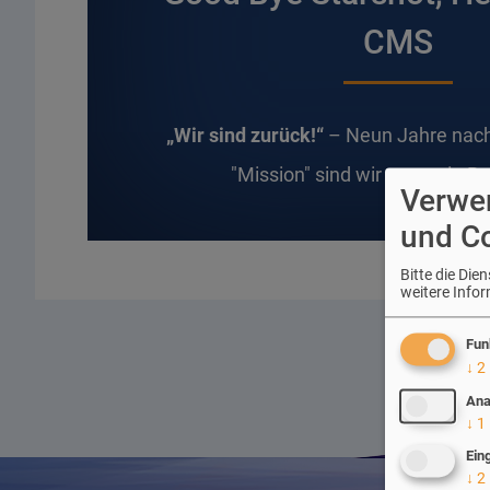
CMS
„Wir sind zurück!“
– Neun Jahre nach
"Mission" sind wir erneut in B
Verwe
und C
Bitte die Di
weitere Info
Fun
↓
2
Ana
↓
1
Ein
↓
2