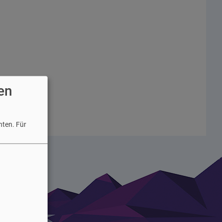
en
hten.
Für