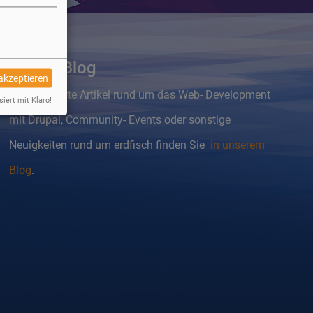
Drupal Blog
 akzeptieren
Wissenswerte Artikel rund um das Web- Development
siert mit Klaro!
mit Drupal, Community- Events oder sonstige
Neuigkeiten rund um erdfisch finden Sie
in unserem
Blog
.