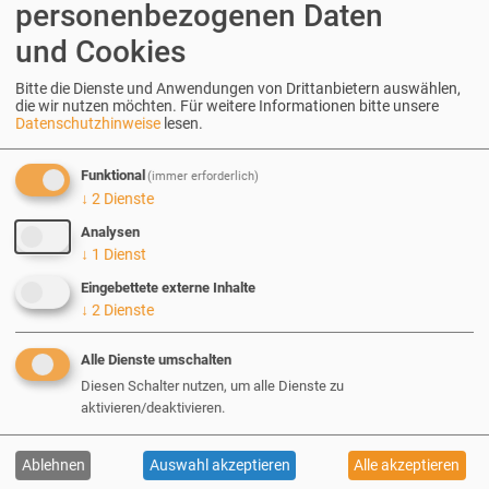
personenbezogenen Daten
Auf Sand gebaut: Dienstleister-
und Cookies
Vergleich über den Tagessatz
Bitte die Dienste und Anwendungen von Drittanbietern auswählen,
die wir nutzen möchten.
Für weitere Informationen bitte unsere
W
arum der isolierte Vergleich gültiger Stunden-
Datenschutzhinweise
lesen.
oder Tagessätze von Dienstleistern keinerlei
Aussagekraft besitzt
Funktional
(immer erforderlich)
↓
2
Dienste
Analysen
↓
1
Dienst
Eingebettete externe Inhalte
↓
2
Dienste
Alle Dienste umschalten
Diesen Schalter nutzen, um alle Dienste zu
aktivieren/deaktivieren.
Ablehnen
Auswahl akzeptieren
Alle akzeptieren
Über erdfisch