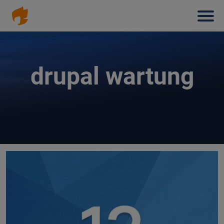
Haup
Direkt
zum
Inhalt
drupal wartung