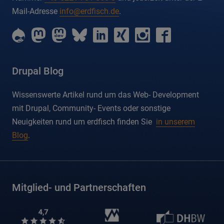
Mail-Adresse
info@erdfisch.de
.
erdfisch
erdfisch
erdfisch
erdfisch
erdfisch
erdfisch
erdfisch
erdfisch
on
on
on
on
on
on
on
on
drupal
mastodon
mastodon-
bluesky
linkedin
xing
instagram
facebook
dev
Drupal Blog
Wissenswerte Artikel rund um das Web- Development
mit Drupal, Community- Events oder sonstige
Neuigkeiten rund um erdfisch finden Sie
in unserem
Blog
.
Mitglied- und Partnerschaften