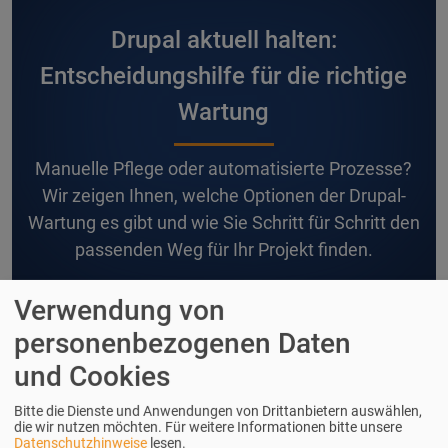
Drupal aktuell halten:
Entscheidungshilfe für die richtige
Wartung
M
anuelle Pflege oder automatisierte Prozesse?
Wir zeigen Ihnen, welche Optionen der Drupal-
Wartung es gibt und wie Sie Schritt für Schritt den
passenden Weg für Ihr Projekt finden.
Verwendung von
personenbezogenen Daten
und Cookies
Bitte die Dienste und Anwendungen von Drittanbietern auswählen,
die wir nutzen möchten.
Für weitere Informationen bitte unsere
Datenschutzhinweise
lesen.