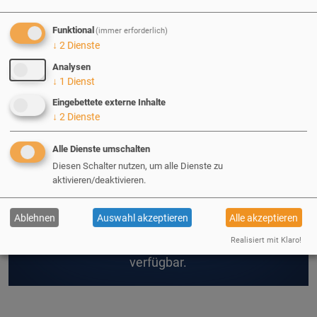
Funktional
(immer erforderlich)
↓
2
Dienste
Analysen
↓
1
Dienst
Eingebettete externe Inhalte
↓
2
Dienste
02.08.2024
| Fabian Lorenzen
Alle Dienste umschalten
Diesen Schalter nutzen, um alle Dienste zu
Drupal 11 ist da!
aktivieren/deaktivieren.
Ablehnen
Auswahl akzeptieren
Alle akzeptieren
"Drupal's Eleven" - die neueste Fortsetzung des
Realisiert mit Klaro!
legendären CMS-Blockbusters ist ab heute
verfügbar.