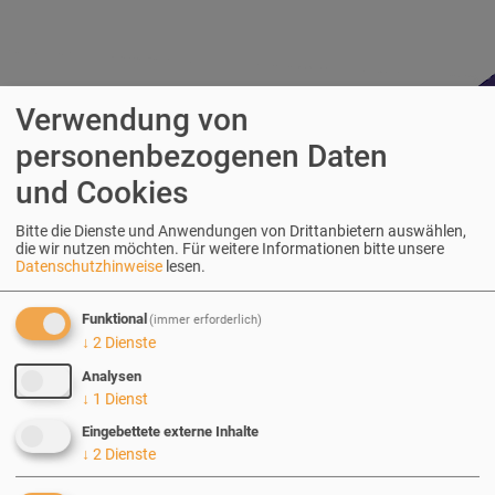
Verwendung von
personenbezogenen Daten
und Cookies
Bitte die Dienste und Anwendungen von Drittanbietern auswählen,
die wir nutzen möchten.
Für weitere Informationen bitte unsere
Über erdfisch
Datenschutzhinweise
lesen.
Der Drupal-Experte erdfisch mit Sitz in
Funktional
(immer erforderlich)
↓
2
Dienste
Heidelberg/Neckar bietet seit 2005 Web-Lösungen rund
Analysen
um das Open- Source-WCMS Drupal an.
↓
1
Dienst
Eingebettete externe Inhalte
Kontakt
↓
2
Dienste