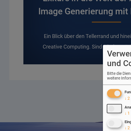
Image Generierung mit
E
in Blick über den Tellerrand und hine
Creative Computing. Sind wir demnäch
Verwe
und C
Bitte die Di
weitere Info
Fun
↓
2
Ana
↓
1
Ein
↓
2