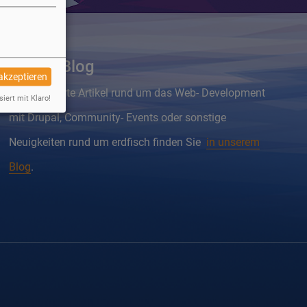
Drupal Blog
 akzeptieren
Wissenswerte Artikel rund um das Web- Development
siert mit Klaro!
mit Drupal, Community- Events oder sonstige
Neuigkeiten rund um erdfisch finden Sie
in unserem
Blog
.