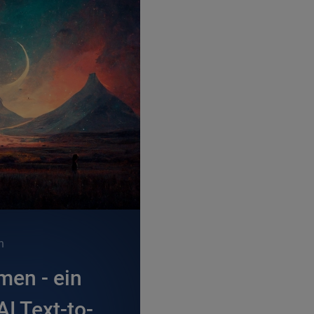
n
en - ein
AI Text-to-