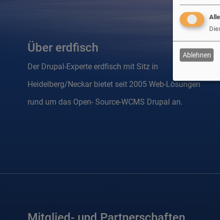
All
Die
Über erdfisch
Ablehnen
Der Drupal-Experte erdfisch mit Sitz in
Heidelberg/Neckar bietet seit 2005 Web-Lösungen
rund um das Open- Source-WCMS Drupal an.
Mitglied- und Partnerschaften