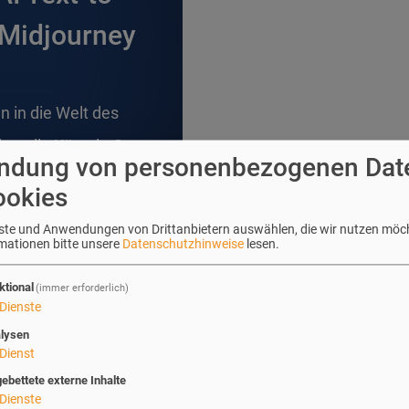
 Midjourney
in in die Welt des
st alle Künstler?
ndung von personenbezogenen Dat
ookies
enste und Anwendungen von Drittanbietern auswählen, die wir nutzen möc
rmationen bitte unsere
Datenschutzhinweise
lesen.
ktional
(immer erforderlich)
Dienste
lysen
Dienst
gebettete externe Inhalte
Dienste