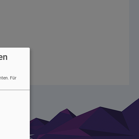
en
hten.
Für