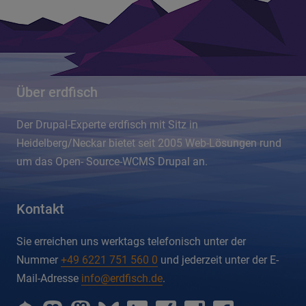
Über erdfisch
Der Drupal-Experte erdfisch mit Sitz in
Heidelberg/Neckar bietet seit 2005 Web-Lösungen rund
um das Open- Source-WCMS Drupal an.
Kontakt
Sie erreichen uns werktags telefonisch unter der
Nummer
+49 6221 751 560 0
und jederzeit unter der E-
Mail-Adresse
info@erdfisch.de
.