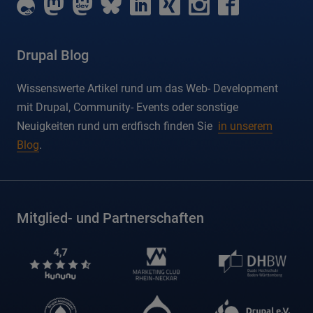
erdfisch
erdfisch
erdfisch
erdfisch
erdfisch
erdfisch
erdfisch
erdfisch
on
on
on
on
on
on
on
on
drupal
mastodon
mastodon-
bluesky
linkedin
xing
instagram
facebook
dev
Drupal Blog
Wissenswerte Artikel rund um das Web- Development
mit Drupal, Community- Events oder sonstige
Neuigkeiten rund um erdfisch finden Sie
in unserem
Blog
.
Mitglied- und Partnerschaften