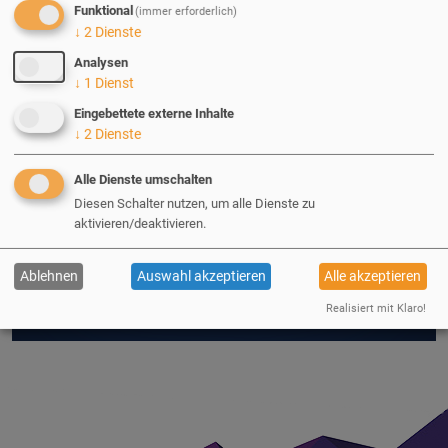
Funktional
(immer erforderlich)
↓
2
Dienste
Analysen
03.04.2023
| Fabian Lorenzen
↓
1
Dienst
Eingebettete externe Inhalte
Scope Creep - wenn das Projekt
↓
2
Dienste
schleichend aus dem Ruder läuft
Alle Dienste umschalten
Diesen Schalter nutzen, um alle Dienste zu
aktivieren/deaktivieren.
E
rfahren Sie, worum es sich bei Scope Creep
handelt, wieso er eine erhebliche Gefahr für
Ablehnen
Auswahl akzeptieren
Alle akzeptieren
jedwedes Projekt darstellen kann und wie man
sich dagegen schützt.
Realisiert mit Klaro!