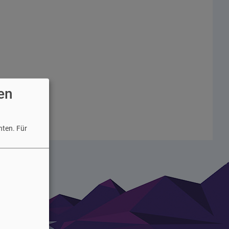
en
hten.
Für