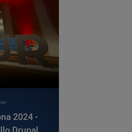
zen
ona 2024 -
llo Drupal