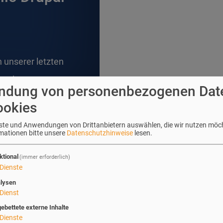
 unserer letzten
arcelona.
ndung von personenbezogenen Dat
ookies
enste und Anwendungen von Drittanbietern auswählen, die wir nutzen möc
rmationen bitte unsere
Datenschutzhinweise
lesen.
ktional
(immer erforderlich)
Dienste
lysen
Dienst
gebettete externe Inhalte
Dienste