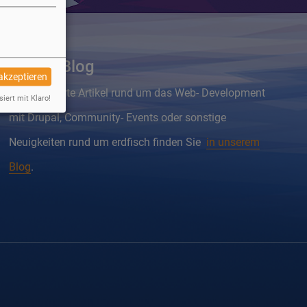
Drupal Blog
 akzeptieren
Wissenswerte Artikel rund um das Web- Development
siert mit Klaro!
mit Drupal, Community- Events oder sonstige
Neuigkeiten rund um erdfisch finden Sie
in unserem
Blog
.