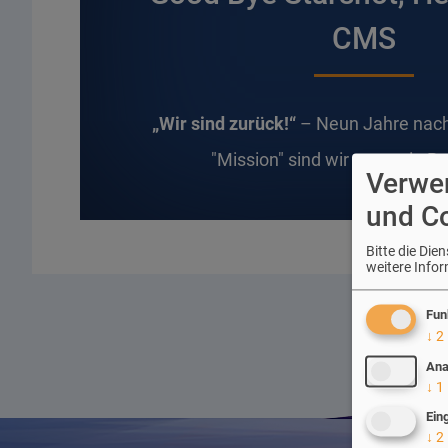
CMS
„Wir sind zurück!“
– Neun Jahre nach
"Mission" sind wir erneut in B
Verwe
und C
Bitte die Di
weitere Info
Fun
↓
2
Ana
↓
1
Ein
↓
2