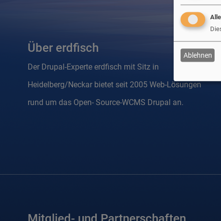
All
Die
Über erdfisch
Ablehnen
Der Drupal-Experte erdfisch mit Sitz in
Heidelberg/Neckar bietet seit 2005 Web-Lösungen
rund um das Open- Source-WCMS Drupal an.
Mitglied- und Partnerschaften