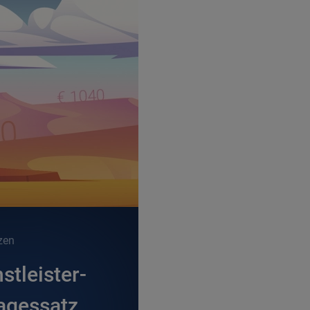
zen
stleister-
Tagessatz