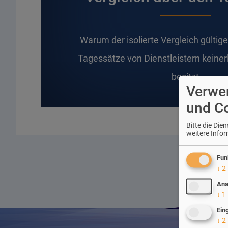
W
arum der isolierte Vergleich gültig
Tagessätze von Dienstleistern keiner
besitzt
Verwe
und C
Bitte die Di
weitere Info
Fun
↓
2
Ana
↓
1
Ein
↓
2