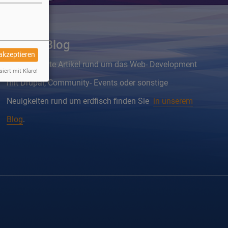
Drupal Blog
 akzeptieren
Wissenswerte Artikel rund um das Web- Development
siert mit Klaro!
mit Drupal, Community- Events oder sonstige
Neuigkeiten rund um erdfisch finden Sie
in unserem
Blog
.