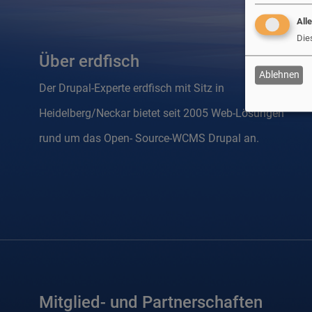
All
Die
Über erdfisch
Ablehnen
Der Drupal-Experte erdfisch mit Sitz in
Heidelberg/Neckar bietet seit 2005 Web-Lösungen
rund um das Open- Source-WCMS Drupal an.
Mitglied- und Partnerschaften