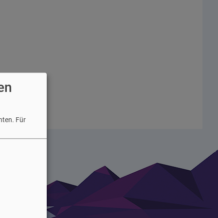
en
hten.
Für