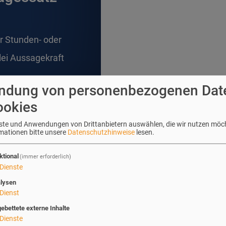
er Stunden- oder
lei Aussagekraft
ndung von personenbezogenen Dat
ookies
enste und Anwendungen von Drittanbietern auswählen, die wir nutzen möc
rmationen bitte unsere
Datenschutzhinweise
lesen.
ktional
(immer erforderlich)
Dienste
lysen
Dienst
gebettete externe Inhalte
Dienste