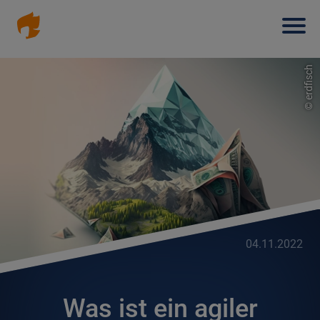
Haup
Direkt
zum
Inhalt
erdfisch
©
04.11.2022
Was ist ein agiler