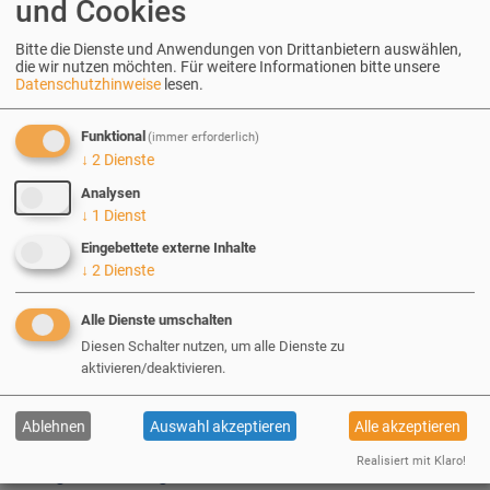
angedachten Laufzeit betrieben werden kann
und Cookies
oder Erweiterungswünsche oder sogar einfache
Bitte die Dienste und Anwendungen von Drittanbietern auswählen,
Systemwartung entweder gar nicht oder nur unter
die wir nutzen möchten.
Für weitere Informationen bitte unsere
Datenschutzhinweise
lesen.
hohen Mehrkosten durchführbar sind.
Funktional
(immer erforderlich)
↓
2
Dienste
Budget - fix. Qualität - fix. Bleibt der
Analysen
↓
1
Dienst
Funktionsumfang
Eingebettete externe Inhalte
↓
2
Dienste
Somit bleibt als einzige Variable, die sich ändern
Alle Dienste umschalten
kann, der Funktionsumfang - womit das Projekt
Diesen Schalter nutzen, um alle Dienste zu
ein „agiles“ Projekt wird. Ein agiles Software-
aktivieren/deaktivieren.
Projekt zeichnet sich dadurch aus, dass die
Entwurfs- bzw. Spezifikations- und
Ablehnen
Auswahl akzeptieren
Alle akzeptieren
Konzeptionsphase vor der Implementierung
Realisiert mit Klaro!
möglichst kurz gehalten und stattdessen der