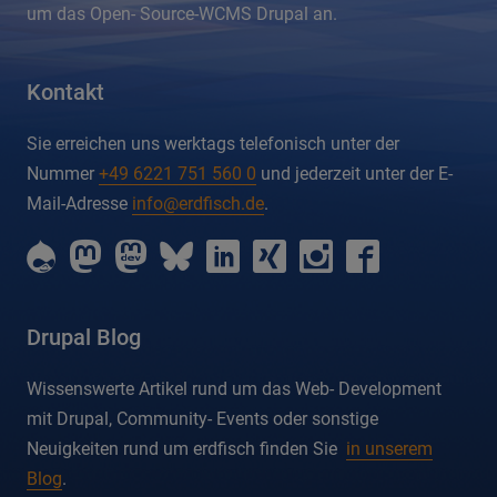
um das Open- Source-WCMS Drupal an.
Kontakt
Sie erreichen uns werktags telefonisch unter der
Nummer
+49 6221 751 560 0
und jederzeit unter der E-
Mail-Adresse
info@erdfisch.de
.
erdfisch
erdfisch
erdfisch
erdfisch
erdfisch
erdfisch
erdfisch
erdfisch
on
on
on
on
on
on
on
on
drupal
mastodon
mastodon-
bluesky
linkedin
xing
instagram
facebook
dev
Drupal Blog
Wissenswerte Artikel rund um das Web- Development
mit Drupal, Community- Events oder sonstige
Neuigkeiten rund um erdfisch finden Sie
in unserem
Blog
.