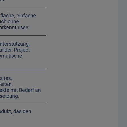
rfläche, einfache
uch ohne
orkenntnisse.
Unterstützung,
ilder, Project
omatische
sites,
iten,
ekte mit Bedarf an
setzung.
odukt, das den