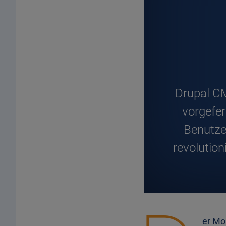
D
rupal CM
vorgefer
Benutze
revolutio
er Mo