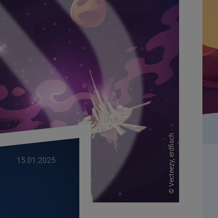
Vecteezy, erdfisch
15.01.2025
©
.