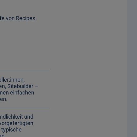
lfe von Recipes
ller:innen,
n, Sitebuilder –
 einen einfachen
hen.
ndlichkeit und
 vorgefertigten
 typische
en.