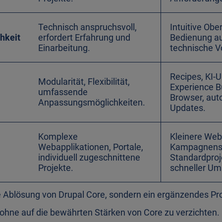
Technisch anspruchsvoll,
Intuitive Obe
hkeit
erfordert Erfahrung und
Bedienung a
Einarbeitung.
technische V
Recipes, KI-
Modularität, Flexibilität,
Experience Bu
umfassende
Browser, aut
Anpassungsmöglichkeiten.
Updates.
Komplexe
Kleinere Web
Webapplikationen, Portale,
Kampagnense
individuell zugeschnittene
Standardproj
Projekte.
schneller Um
e Ablösung von Drupal Core, sondern ein ergänzendes Pr
 ohne auf die bewährten Stärken von Core zu verzichten.