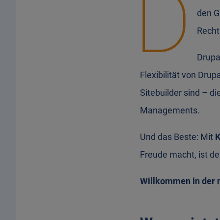
D
den G
Recht
Drup
Flexibilität von Drup
Sitebuilder sind – d
Managements.
Und das Beste: Mit
K
Freude macht, ist der
Willkommen in der 