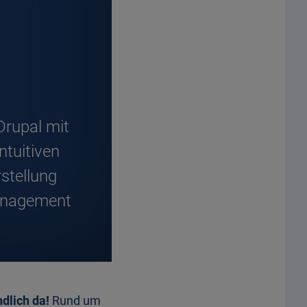
Drupal mit
ntuitiven
stellung
Management
ndlich da!
Rund um