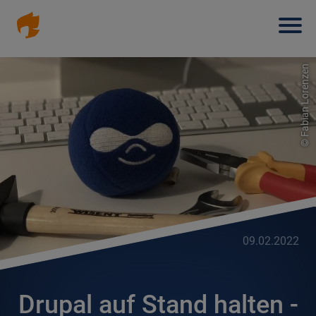
Haup
Direkt
zum
Inhalt
Fabian Lorenzen
©
09.02.2022
Drupal auf Stand halten -