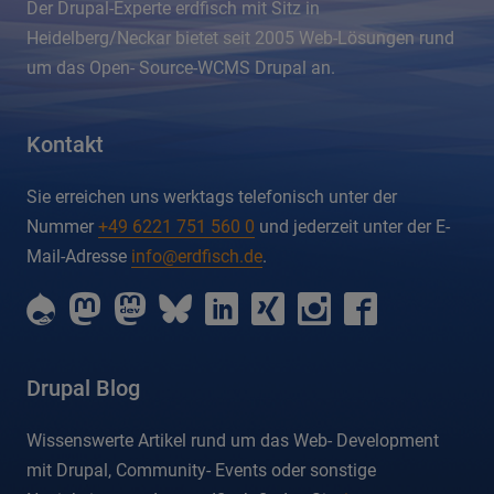
Der Drupal-Experte erdfisch mit Sitz in
Heidelberg/Neckar bietet seit 2005 Web-Lösungen rund
um das Open- Source-WCMS Drupal an.
Kontakt
Sie erreichen uns werktags telefonisch unter der
Nummer
+49 6221 751 560 0
und jederzeit unter der E-
Mail-Adresse
info@erdfisch.de
.
erdfisch
erdfisch
erdfisch
erdfisch
erdfisch
erdfisch
erdfisch
erdfisch
on
on
on
on
on
on
on
on
drupal
mastodon
mastodon-
bluesky
linkedin
xing
instagram
facebook
dev
Drupal Blog
Wissenswerte Artikel rund um das Web- Development
mit Drupal, Community- Events oder sonstige