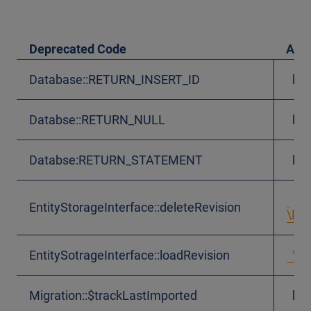
Deprecated Code
Alte
Database::RETURN_INSERT_ID
kei
Databse::RETURN_NULL
kei
Databse:RETURN_STATEMENT
kei
EntityStorageInterface::deleteRevision
\Dru
EntitySotrageInterface::loadRevision
\Dru
Migration::$trackLastImported
kei