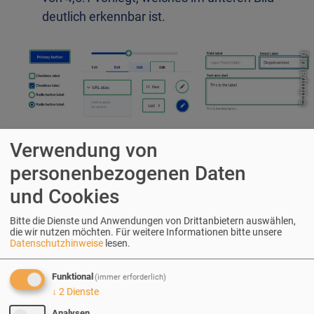
deutlich erkennbar ist.
drupal.org
©
Verwendung von
Quelle: https://www.drupal.org/files/focus-
personenbezogenen Daten
styles_0.png
und Cookies
Bitte die Dienste und Anwendungen von Drittanbietern auswählen,
Farben
die wir nutzen möchten.
Für weitere Informationen bitte unsere
Farben müssen eine Information klar
Datenschutzhinweise
lesen.
transportieren, eine Aktion ankündigen oder
Funktional
(immer erforderlich)
eine Rückmeldung durch ein visuelles
↓
2
Dienste
Element verbreiten.
Analysen