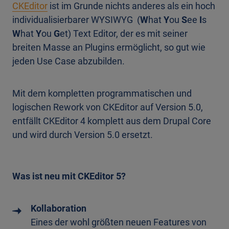
CKEditor
ist im Grunde nichts anderes als ein hoch
individualisierbarer WYSIWYG (
W
hat
Y
ou
S
ee
I
s
W
hat
Y
ou
G
et) Text Editor, der es mit seiner
breiten Masse an Plugins ermöglicht, so gut wie
jeden Use Case abzubilden.
Mit dem kompletten programmatischen und
logischen Rework von CKEditor auf Version 5.0,
entfällt CKEditor 4 komplett aus dem Drupal Core
und wird durch Version 5.0 ersetzt.
Was ist neu mit CKEditor 5?
Kollaboration
Eines der wohl größten neuen Features von