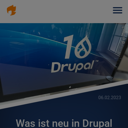
Haup
Direkt
zum
Inhalt
erdfisch
©
06.02.2023
Was ist neu in Drupal