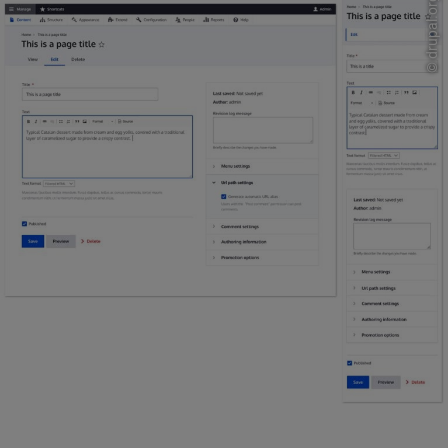
drupal.org
©