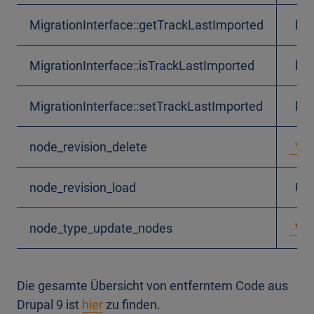
MigrationInterface::getTrackLastImported
kei
MigrationInterface::isTrackLastImported
kei
MigrationInterface::setTrackLastImported
kei
node_revision_delete
\Dru
node_revision_load
Us
node_type_update_nodes
\Dru
Die gesamte Übersicht von entferntem Code aus
Drupal 9 ist
hier
zu finden.