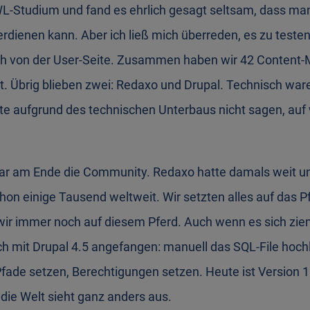
-Studium und fand es ehrlich gesagt seltsam, dass ma
dienen kann. Aber ich ließ mich überreden, es zu testen
ich von der User-Seite. Zusammen haben wir 42 Conten
 Übrig blieben zwei: Redaxo und Drupal. Technisch war
nte aufgrund des technischen Unterbaus nicht sagen, auf
r am Ende die Community. Redaxo hatte damals weit un
chon einige Tausend weltweit. Wir setzten alles auf das P
wir immer noch auf diesem Pferd. Auch wenn es sich ziem
ch mit Drupal 4.5 angefangen: manuell das SQL-File hoch
fade setzen, Berechtigungen setzen. Heute ist Version 11 
die Welt sieht ganz anders aus.