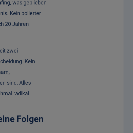
nfing, was geblieben
nis. Kein polierter
ch 20 Jahren
eit zwei
scheidung. Kein
eam,
n sind. Alles
hmal radikal.
eine Folgen