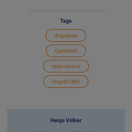
Tags
drupalcon
OpenWeb
open source
Drupal CMS
Henjo Völker