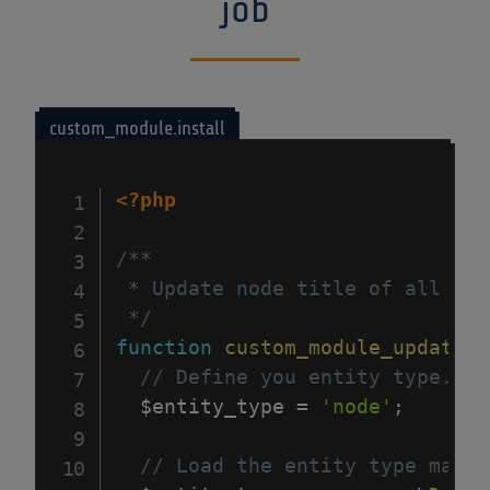
job
custom_module.install
<?php
/**

 * Update node title of all nod
 */
function
custom_module_update_1
// Define you entity type.
$entity_type
=
'node'
;
// Load the entity type manag