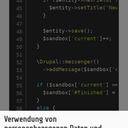
$entity
->
setTitle
(
'New Ti
}
$entity
->
save
(
)
;
$sandbox
[
'current'
]
++
;
}
\
Drupal
::
messenger
(
)
->
addMessage
(
$sandbox
[
'curr
if
(
$sandbox
[
'current'
]
>=
$s
$sandbox
[
'#finished'
]
=
1
;
}
else
{
$sandbox
[
'#finished'
]
=
(
$s
Verwendung von
}