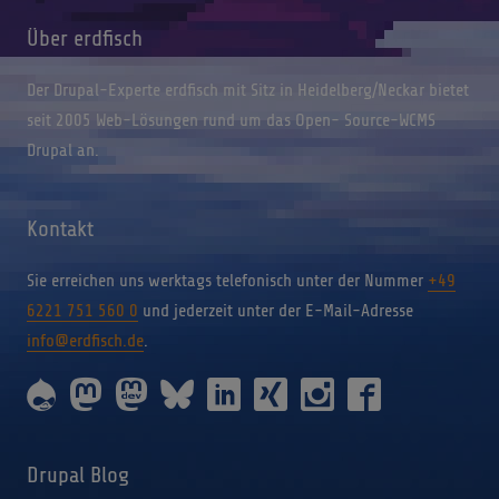
Über erdfisch
Der Drupal-Experte erdfisch mit Sitz in Heidelberg/Neckar bietet
seit 2005 Web-Lösungen rund um das Open- Source-WCMS
Drupal an.
Kontakt
Sie erreichen uns werktags telefonisch unter der Nummer
+49
6221 751 560 0
und jederzeit unter der E-Mail-Adresse
info@erdfisch.de
.
erdfisch
erdfisch
erdfisch
erdfisch
erdfisch
erdfisch
erdfisch
erdfisch
on
on
on
on
on
on
on
on
drupal
mastodon
mastodon-
bluesky
linkedin
xing
instagram
facebook
dev
Drupal Blog