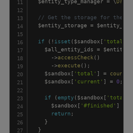
$entity_type_manager
=
\
Drupa
// Get the storage for the en
$entity_storage
=
$entity_typ
if
(
!
isset
(
$sandbox
[
'total'
]
)
$all_entity_ids
=
$entity_s
->
accessCheck
(
)
->
execute
(
)
;
$sandbox
[
'total'
]
=
count
(
$
$sandbox
[
'current'
]
=
0
;
if
(
empty
(
$sandbox
[
'total'
]
$sandbox
[
'#finished'
]
=
1
return
;
}
}