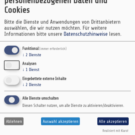
personenbezogenen Daten und
Cookies
}
Bitte die Dienste und Anwendungen von Drittanbietern
auswählen, die wir nutzen möchten.
Für weitere
Informationen bitte unsere
Datenschutzhinweise
lesen.
Issue:
Funktional
(immer erforderlich)
↓
2
Dienste
You have to update many entities during
Analysen
development and the server runs out of
↓
1
Dienst
memory.
Eingebettete externe Inhalte
↓
2
Dienste
Solution:
Alle Dienste umschalten
Diesen Schalter nutzen, um alle Dienste zu aktivieren/deaktivieren.
Update entities in batch mode. Copy-paste the
snippet code.
Ablehnen
Auswahl akzeptieren
Alle akzeptieren
Realisiert mit Klaro!