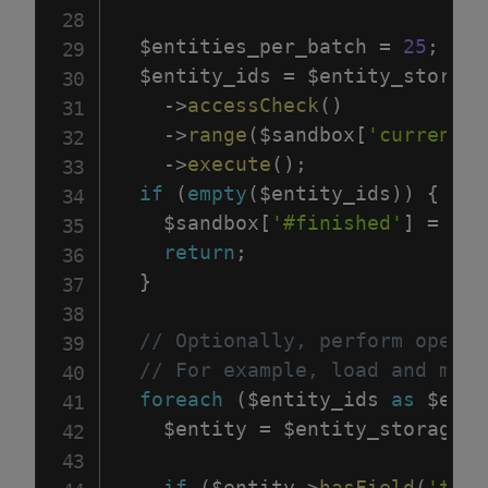
$entities_per_batch
=
25
;
$entity_ids
=
$entity_storage
->
accessCheck
(
)
->
range
(
$sandbox
[
'current'
]
->
execute
(
)
;
if
(
empty
(
$entity_ids
)
)
{
$sandbox
[
'#finished'
]
=
1
;
return
;
}
// Optionally, perform operat
// For example, load and modi
foreach
(
$entity_ids
as
$enti
$entity
=
$entity_storage
->
if
(
$entity
->
hasField
(
'titl