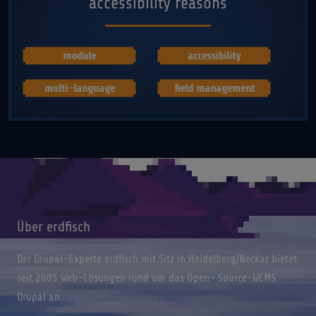
accessibility reasons
module
accessibility
multi-language
field management
Über erdfisch
Der Drupal-Experte erdfisch mit Sitz in Heidelberg/Neckar bietet
seit 2005 Web-Lösungen rund um das Open- Source-WCMS
Drupal an.