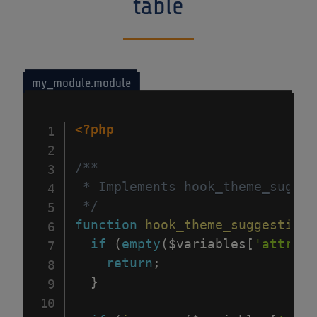
table
my_module.module
<?php
/**

 * Implements hook_theme_sugges
 */
function
hook_theme_suggestions
if
(
empty
(
$variables
[
'attribu
return
;
}