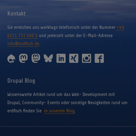
Kontakt
Sie erreichen uns werktags telefonisch unter der Nummer
+49
6221 751 560 0
und jederzeit unter der E-Mail-Adresse
info@erdfisch.de
.
erdfisch
erdfisch
erdfisch
erdfisch
erdfisch
erdfisch
erdfisch
erdfisch
on
on
on
on
on
on
on
on
drupal
mastodon
mastodon-
bluesky
linkedin
xing
instagram
facebook
dev
Drupal Blog
Wissenswerte Artikel rund um das Web- Development mit
Drupal, Community- Events oder sonstige Neuigkeiten rund um
erdfisch finden Sie
in unserem Blog
.