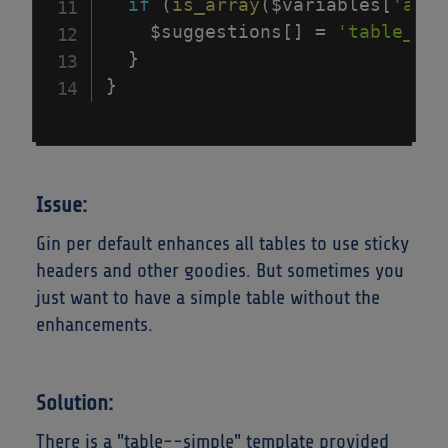
if
(
is_array
(
$variables
[
'attr
$suggestions
[
]
=
'table__si
}
}
Issue:
Gin per default enhances all tables to use sticky
headers and other goodies. But sometimes you
just want to have a simple table without the
enhancements.
Solution:
There is a "table--simple" template provided