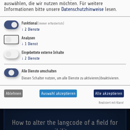
auswählen, die wir nutzen möchten.
Für weitere
Informationen bitte unsere
Datenschutzhinweise
lesen.
16.07.2026 | Lothar Ferreira Neumann
Funktional
(immer erforderlich)
↓
2
Dienste
How to translate the Maxlength
Analysen
Countdown message label globally
↓
1
Dienst
Eingebettete externe Inhalte
↓
2
Dienste
yml
module
Alle Dienste umschalten
maxlength
translation
Diesen Schalter nutzen, um alle Dienste zu aktivieren/deaktivieren.
Ablehnen
Auswahl akzeptieren
Alle akzeptieren
Realisiert mit Klaro!
13.11.2025 | Michael Ebert
How to alter the langcode of a field for