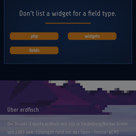
Don't list a widget for a field type.
php
widgets
fields
Über erdfisch
Der Drupal-Experte erdfisch mit Sitz in Heidelberg/Neckar bietet
seit 2005 Web-Lösungen rund um das Open- Source-WCMS