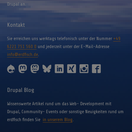
Drupal an.
Kontakt
Sie erreichen uns werktags telefonisch unter der Nummer
+49
6221 751 560 0
und jederzeit unter der E-Mail-Adresse
info@erdfisch.de
.
erdfisch
erdfisch
erdfisch
erdfisch
erdfisch
erdfisch
erdfisch
erdfisch
on
on
on
on
on
on
on
on
drupal
mastodon
mastodon-
bluesky
linkedin
xing
instagram
facebook
dev
Drupal Blog
Wissenswerte Artikel rund um das Web- Development mit
Drupal, Community- Events oder sonstige Neuigkeiten rund um
erdfisch finden Sie
in unserem Blog
.