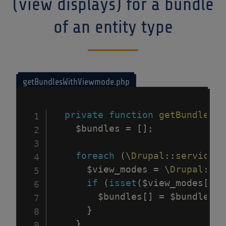
(view displays) for a bundle
of an entity type
getBundlesWithViewmode.php
private
function
getBundlesWi
$bundles
=
[
]
;
foreach
(
\
Drupal
::
service
(
'
$view_modes
=
\
Drupal
::
se
if
(
isset
(
$view_modes
[
$vi
$bundles
[
]
=
$bundle
;
}
}