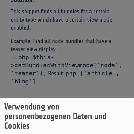
Solution:
This snippet finds all bundles for a certain
entity type which have a certain view mode
enabled.
Example: Find all node bundles that have a
teaser view display.
php $this-
→
>getBundlesWithViewmode('node',
'teaser');
php ['article',
Result:
'blog']
Verwendung von
Zurück zur DevBit-Übersicht
personenbezogenen Daten und
Cookies