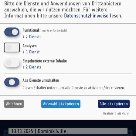
Bitte die Dienste und Anwendungen von Drittanbietern
auswählen, die wir nutzen möchten.
Für weitere
Informationen bitte unsere
Datenschutzhinweise
lesen.
Weitere DevBits
Funktional
(immer erforderlich)
↓
2
Dienste
Analysen
21.11.2025 | Peter Majmesku
↓
1
Dienst
Eingebettete externe Inhalte
↓
2
Dienste
PHP 8.5 New Features: Pipe Operator and
URI Extension
Alle Dienste umschalten
Diesen Schalter nutzen, um alle Dienste zu aktivieren/deaktivieren.
php
Ablehnen
Auswahl akzeptieren
Alle akzeptieren
Realisiert mit Klaro!
13.11.2025 | Dominik Wille