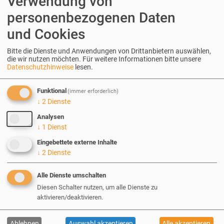
Verwendung von
personenbezogenen Daten
und Cookies
Tags
Bitte die Dienste und Anwendungen von Drittanbietern auswählen,
Teamjubiläum
die wir nutzen möchten.
Für weitere Informationen bitte unsere
Datenschutzhinweise
lesen.
feiern
Funktional
(immer erforderlich)
↓
2
Dienste
Analysen
↓
1
Dienst
Eingebettete externe Inhalte
Frank Holldorff
↓
2
Dienste
Business Development | Marketing |
Alle Dienste umschalten
Geschäftsführer | 1. Vorsitzender Drupal e.V.
Diesen Schalter nutzen, um alle Dienste zu
aktivieren/deaktivieren.
Ablehnen
Auswahl akzeptieren
Alle akzeptieren