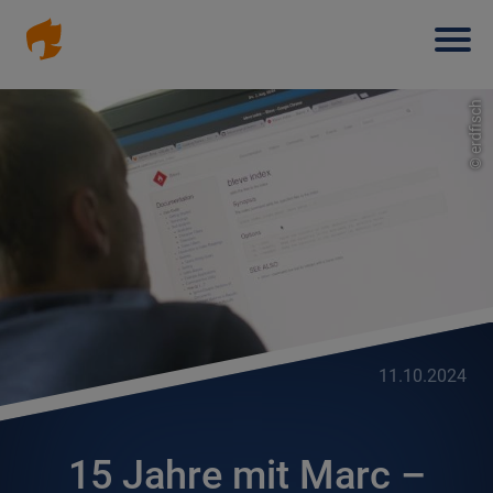
Haup
Direkt
zum
Inhalt
erdfisch
©
11.10.2024
15 Jahre mit Marc –