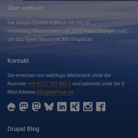
Über erdfisch
Der Drupal-Experte erdfisch mit Sitz in
Heidelberg/Neckar bietet seit 2005 Web-Lösungen rund
um das Open- Source-WCMS Drupal an.
Kontakt
Sie erreichen uns werktags telefonisch unter der
Nummer
+49 6221 751 560 0
und jederzeit unter der E-
Mail-Adresse
info@erdfisch.de
.
erdfisch
erdfisch
erdfisch
erdfisch
erdfisch
erdfisch
erdfisch
erdfisch
on
on
on
on
on
on
on
on
drupal
mastodon
mastodon-
bluesky
linkedin
xing
instagram
facebook
dev
Drupal Blog