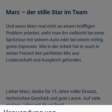
Marc – der stille Star im Team
Und wenn Marc mal nicht an einem kniffligen
Problem arbeitet, sieht man ihn vielleicht bei einer
Spritztour mit seinem Auto oder bei einem richtig
guten Espresso. Wie in der Arbeit hat er auch in
seiner Freizeit den perfekten Mix aus
Leidenschaft und Ausgleich gefunden.
Lieber Marc, danke für 15 Jahre voller Einsatz,
technisches Geschick und gute Laune. Auf viele
weitere Jahre mit dir an Bord!