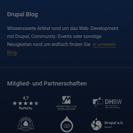
drupal
mastodon
mastodon-
bluesky
linkedin
xing
instagram
facebook
dev
Drupal Blog
Wissenswerte Artikel rund um das Web- Development
mit Drupal, Community- Events oder sonstige
Neuigkeiten rund um erdfisch finden Sie
in unserem
Blog
.
Mitglied- und Partnerschaften