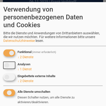
06.11.2025
| Frank Holldorff
Verwendung von
Drupal aktuell halten:
personenbezogenen Daten
und Cookies
Entscheidungshilfe für die richtige
Wartung
Bitte die Dienste und Anwendungen von Drittanbietern auswählen,
die wir nutzen möchten.
Für weitere Informationen bitte unsere
Datenschutzhinweise
lesen.
M
anuelle Pflege oder automatisierte Prozesse?
Funktional
Wir zeigen Ihnen, welche Optionen der Drupal-
(immer erforderlich)
↓
2
Dienste
Wartung es gibt und wie Sie Schritt für Schritt den
Analysen
passenden Weg für Ihr Projekt finden.
↓
1
Dienst
Eingebettete externe Inhalte
↓
2
Dienste
Alle Dienste umschalten
Diesen Schalter nutzen, um alle Dienste zu
aktivieren/deaktivieren.