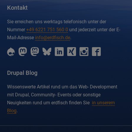
Kontakt
Sie erreichen uns werktags telefonisch unter der
Nummer
+49 6221 751 560 0
und jederzeit unter der E-
Mail-Adresse
info@erdfisch.de
.
erdfisch
erdfisch
erdfisch
erdfisch
erdfisch
erdfisch
erdfisch
erdfisch
on
on
on
on
on
on
on
on
drupal
mastodon
mastodon-
bluesky
linkedin
xing
instagram
facebook
dev
Drupal Blog
Wissenswerte Artikel rund um das Web- Development
mit Drupal, Community- Events oder sonstige
Neuigkeiten rund um erdfisch finden Sie
in unserem
Blog
.