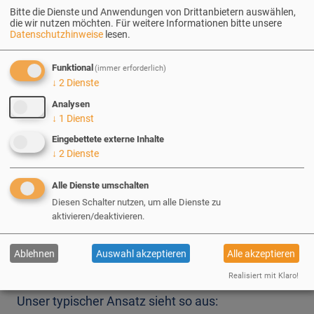
Upgrade-Empfehlungen sehr eng. Drupal.org
Bitte die Dienste und Anwendungen von Drittanbietern auswählen,
veröffentlicht bereits jetzt eine Upgrade-
die wir nutzen möchten.
Für weitere Informationen bitte unsere
Datenschutzhinweise
lesen.
Dokumentation von Drupal 11 zu Drupal 12. Sie ist
explizit als Work-in-Progress gekennzeichnet, weil
Funktional
(immer erforderlich)
sie vor dem Release weiter reift.
↓
2
Dienste
Analysen
↓
1
Dienst
Für unsere Kund:innen heißt das: Wir planen
Eingebettete externe Inhalte
Drupal 12 als kontrollierten und mittelfristigen
↓
2
Dienste
Übergang. Wir informieren unsere Kund:innen
rechtzeitig mit genug Vorlauf und planen das
Alle Dienste umschalten
Upgrade gemeinsam ein.
Diesen Schalter nutzen, um alle Dienste zu
aktivieren/deaktivieren.
Roadmap to Drupal 12
Ablehnen
Auswahl akzeptieren
Alle akzeptieren
Realisiert mit Klaro!
Unser typischer Ansatz sieht so aus: