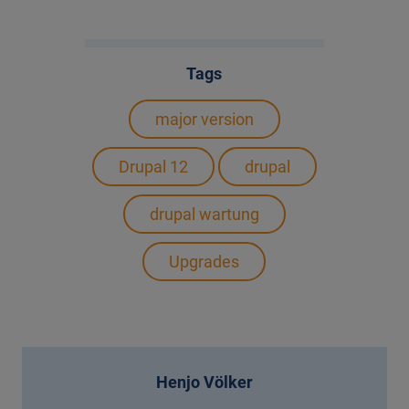
Tags
major version
Drupal 12
drupal
drupal wartung
Upgrades
Henjo Völker