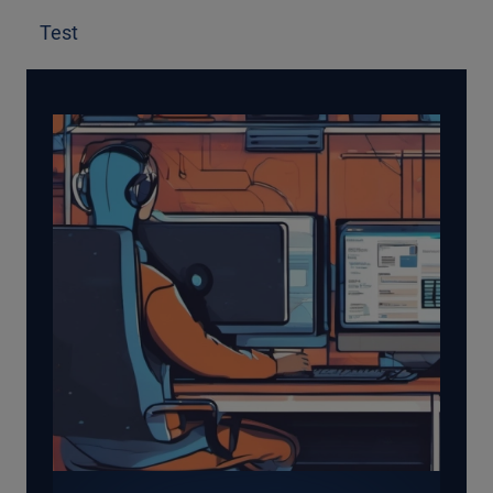
T
est