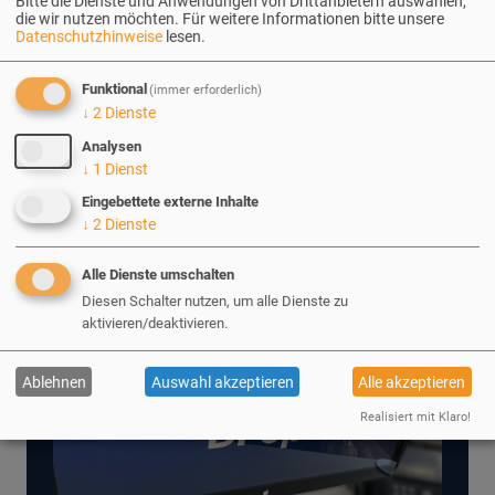
Bitte die Dienste und Anwendungen von Drittanbietern auswählen,
die wir nutzen möchten.
Für weitere Informationen bitte unsere
DrupalCon Lille 2023 aus den
Datenschutzhinweise
lesen.
Augen eines Neulings
Funktional
(immer erforderlich)
↓
2
Dienste
E
in Fazit nach vier Tagen in Frankreich –
Analysen
Mathias' Eindrücke als neuer erdfisch.
↓
1
Dienst
Eingebettete externe Inhalte
↓
2
Dienste
Alle Dienste umschalten
Diesen Schalter nutzen, um alle Dienste zu
aktivieren/deaktivieren.
Ablehnen
Auswahl akzeptieren
Alle akzeptieren
Realisiert mit Klaro!