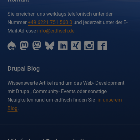
Sie erreichen uns werktags telefonisch unter der
Nummer
+49 6221 751 560 0
und jederzeit unter der E-
Mail-Adresse
info@erdfisch.de
.
erdfisch
erdfisch
erdfisch
erdfisch
erdfisch
erdfisch
erdfisch
erdfisch
on
on
on
on
on
on
on
on
drupal
mastodon
mastodon-
bluesky
linkedin
xing
instagram
facebook
dev
Drupal Blog
Wissenswerte Artikel rund um das Web- Development
mit Drupal, Community- Events oder sonstige
Neuigkeiten rund um erdfisch finden Sie
in unserem
Blog
.