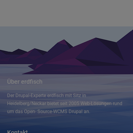
Über erdfisch
Der Drupal-Experte erdfisch mit Sitz in
Heidelberg/Neckar bietet seit 2005 Web-Lösungen rund
um das Open- Source-WCMS Drupal an.
Kontakt