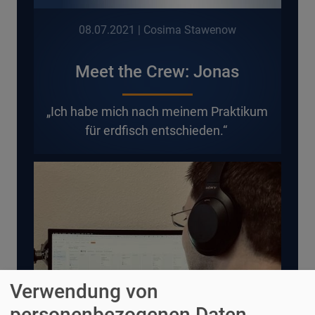
08.07.2021
| Cosima Stawenow
Meet the Crew: Jonas
„Ich habe mich nach meinem Praktikum
für erdfisch entschieden.“
Verwendung von
personenbezogenen Daten