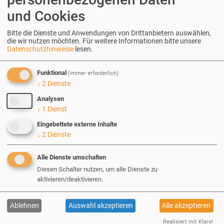
und Cookies
Bitte die Dienste und Anwendungen von Drittanbietern auswählen,
die wir nutzen möchten.
Für weitere Informationen bitte unsere
Datenschutzhinweise
lesen.
07.07.2021
| Cosima Stawenow
Funktional
(immer erforderlich)
↓
2
Dienste
Was macht eigentlich ein:e
Analysen
↓
1
Dienst
Projektmanager:in?
Eingebettete externe Inhalte
↓
2
Dienste
Die Schnittstelle zwischen Kunde und
Team, gute Zuhörer und der Kopf
Alle Dienste umschalten
Diesen Schalter nutzen, um alle Dienste zu
eines jeden größeren Projekts: die IT-
aktivieren/deaktivieren.
Projektmanager:innen.
Ablehnen
Auswahl akzeptieren
Alle akzeptieren
Realisiert mit Klaro!