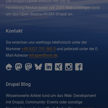
Der Drupal-Experte erdfisch mit Sitz in
Heidelberg/Neckar bietet seit 2005 Web-Lösungen rund
um das Open- Source-WCMS Drupal an.
Kontakt
Sie erreichen uns werktags telefonisch unter der
Nummer
+49 6221 751 560 0
und jederzeit unter der E-
Mail-Adresse
info@erdfisch.de
.
erdfisch
erdfisch
erdfisch
erdfisch
erdfisch
erdfisch
erdfisch
erdfisch
on
on
on
on
on
on
on
on
drupal
mastodon
mastodon-
bluesky
linkedin
xing
instagram
facebook
dev
Drupal Blog
Wissenswerte Artikel rund um das Web- Development
mit Drupal, Community- Events oder sonstige